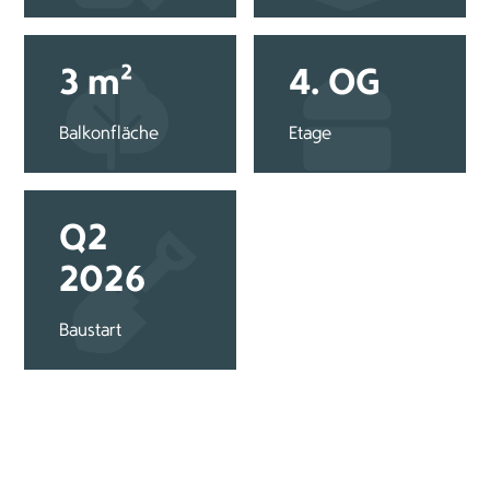
3 m²
4. OG
Balkonfläche
Etage
Q2
2026
Baustart