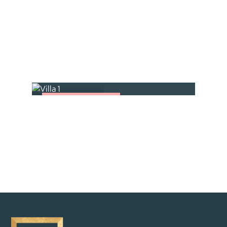
ÄHNLICHE EINHEITEN
WIE VILLA 2
Villa + Grundstück
Villa 1
157 m²
ZURÜCK ZUR ÜBERSICHT