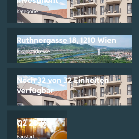
Investment
Kategorie
Ruthnergasse 18, 1210 Wien
Projektadresse
Noch 32 von 32 Einheiten
verfügbar
Q2 2026
Baustart