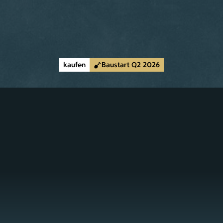
1210 Wien
JETZT ANFRAGEN
kaufen
Baustart Q2 2026
3
2
3
120 - 170 m²
4
40 - 60 m²
2