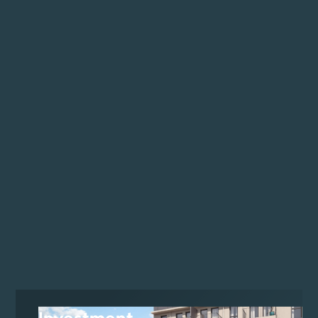
Perfekt für Anleger & Investoren
100 % vorvermietet
20-jähriger Betreibervertrag
Garantierte Mindestpacht
Umsatz-Upside (40 %)
38 möblierte Apartments
Bezugsfertig ausgestattet
Fußbodenheizung/-kühlung
CO₂-neutrale Wärmepumpe
Photovoltaik am Dach
Top-Lage Floridsdorf (S-Bahn, Siemens, Klinik)